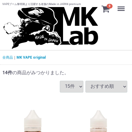
VAPEブーム黎明期より活躍する老舗のMade in JAPAN premium
Menu
0
全商品
MK VAPE original
14
件
の商品がみつかりました。