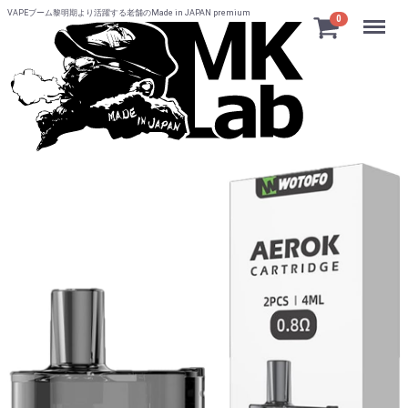
VAPEブーム黎明期より活躍する老舗のMade in JAPAN premium
Menu
0