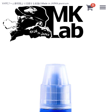
VAPEブーム黎明期より活躍する老舗のMade in JAPAN premium
Menu
0