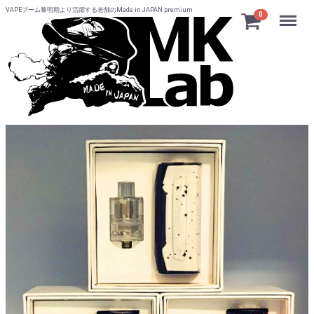
VAPEブーム黎明期より活躍する老舗のMade in JAPAN premium
Menu
0